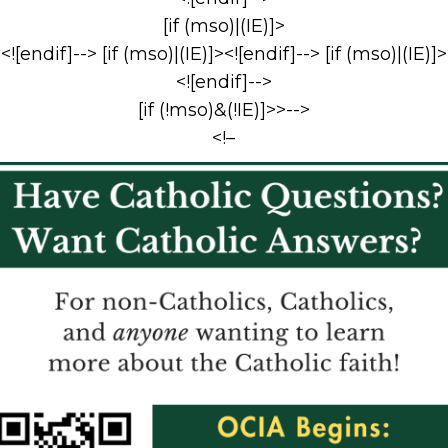
[if (mso)|(IE)]>
<![endif]--> [if (mso)|(IE)]><![endif]--> [if (mso)|(IE)]>
<![endif]-->
[if (!mso)&(!IE)]>>-->
<!–