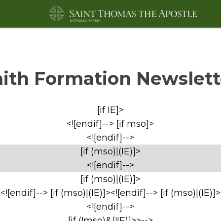
aith Formation Newslett
[if IE]>
<![endif]--> [if mso]>
<![endif]-->
[if (mso)|(IE)]>
<![endif]-->
[if (mso)|(IE)]>
<![endif]--> [if (mso)|(IE)]><![endif]--> [if (mso)|(IE)]>
<![endif]-->
[if (!mso)&(!IE)]>>-->