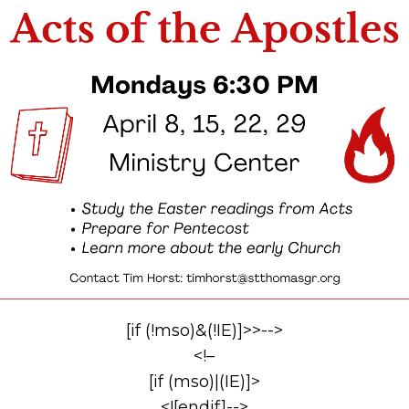
[if (!mso)&(!IE)]>>-->
<!–
[if (mso)|(IE)]>
<![endif]-->