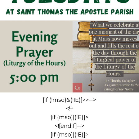
[if (!mso)&(!IE)]>>-->
<!–
[if (mso)|(IE)]>
<![endif]-->
[if (mso)|(IE)]>